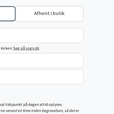
Afhent i butik
 kirken:
Søg på sogn.dk
skal tidspunkt på dagen altid oplyses.
erne senest en time inden begravelsen, så det er