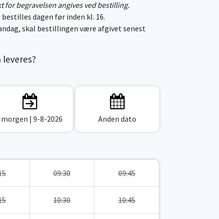
kt for begravelsen angives ved bestilling.
 bestilles dagen før inden kl. 16.
ndag, skal bestillingen være afgivet senest
n leveres?
I morgen
| 9-8-2026
Anden dato
15
09:30
09:45
15
10:30
10:45