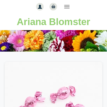
Gå til hoved-indhold
Ariana Blomster