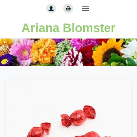
Gå til hoved-indhold
Ariana Blomster