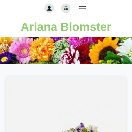
Gå til hoved-indhold
Ariana Blomster